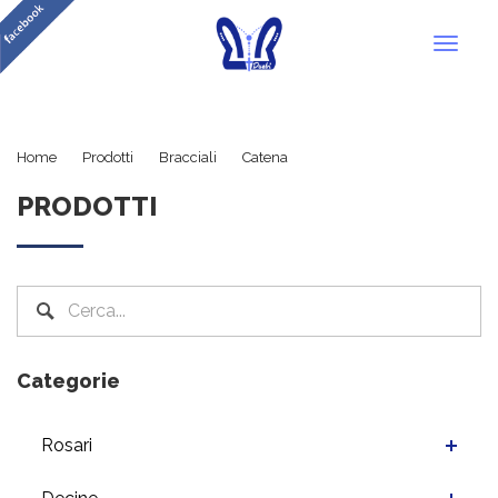
Toggl
naviga
Cristallo e Swarovski
Home
Prodotti
Bracciali
Catena
PRODOTTI
Categorie
Rosari