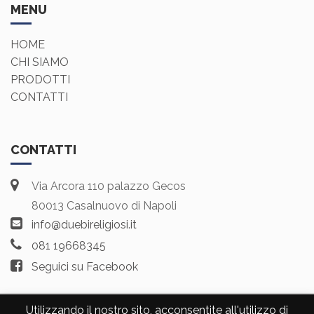
MENU
HOME
CHI SIAMO
PRODOTTI
CONTATTI
CONTATTI
Via Arcora 110 palazzo Gecos
80013 Casalnuovo di Napoli
info@duebireligiosi.it
081 19668345
Seguici su Facebook
Utilizzando il nostro sito, acconsentite all'utilizzo di
Copyright © 2018 DUEBI di Savarese Mariarosaria -