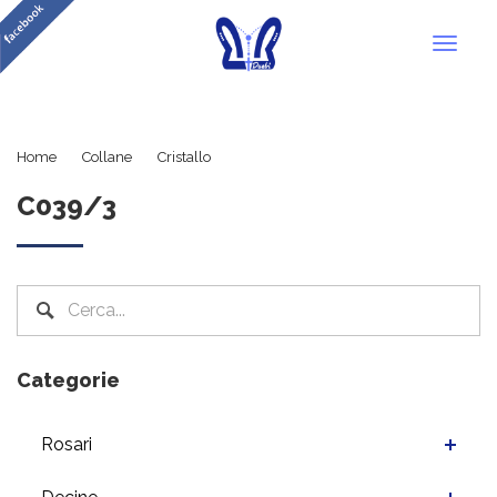
Toggl
naviga
C039/3
Home
Collane
Cristallo
C039/3
Categorie
Rosari