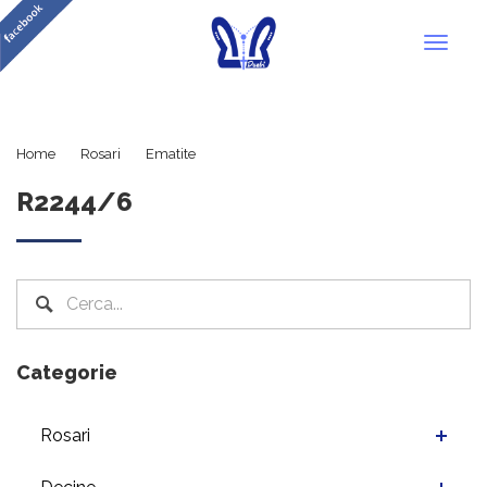
Toggl
naviga
R2244/6
Home
Rosari
Ematite
R2244/6
Categorie
Rosari