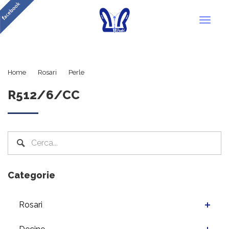
Toggl
naviga
R512/6/CC
Home
Rosari
Perle
R512/6/CC
Categorie
Rosari